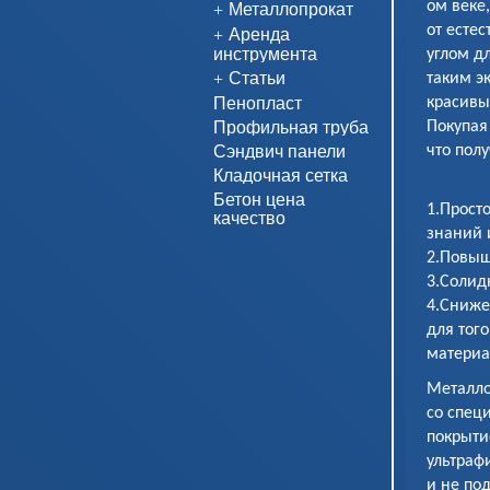
Металлопрокат
ом веке
Аренда
от есте
инструмента
углом д
Статьи
таким э
Пенопласт
красивы
Профильная труба
Покупая
Сэндвич панели
что пол
Кладочная сетка
Бетон цена
1.Прост
качество
знаний 
2.Повыш
3.Солид
4.Сниже
для тог
ма
Металл
со спе
покрыт
ультраф
и не по