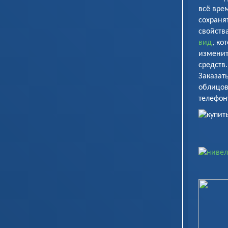
всё вре
сохраня
свойств
вид
, ко
изменит
средств.
Заказат
облицов
телефон