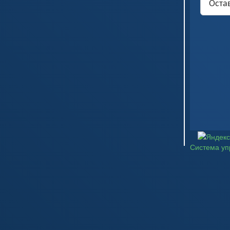
Остав
Система уп